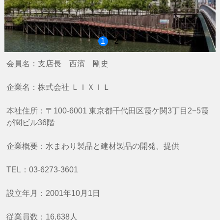
1
2
会員名：支店長 西濱 剛史
企業名：株式会社 ＬＩＸＩＬ
本社住所：〒100-6001 東京都千代田区霞ケ関3丁目2−5霞
が関ビル36階
企業概要：水まわり製品と建材製品の開発、提供
TEL：03-6273-3601
設立年月：2001年10月1日
従業員数：16,638人